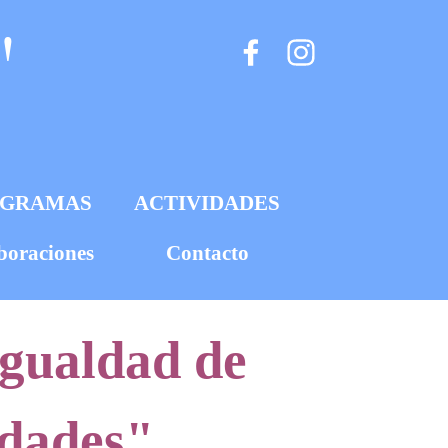
"
OGRAMAS
ACTIVIDADES
boraciones
Contacto
igualdad de
idades"