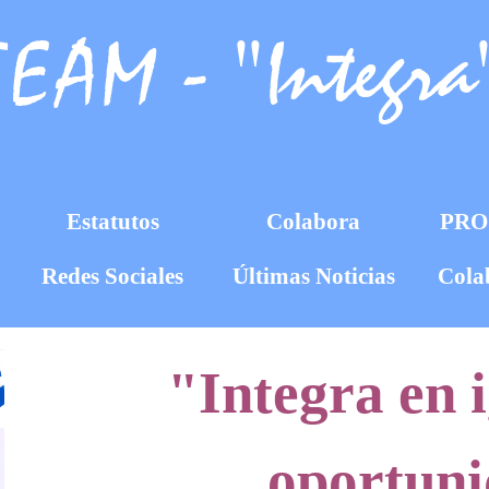
EAM - "Integra
Estatutos
Colabora
PR
Redes Sociales
Últimas Noticias
Cola
"Integra en 
oportun