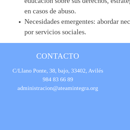
educación sobre sus derechos, estrat
en casos de abuso.
Necesidades emergentes: abordar nec
por servicios sociales.
CONTACTO
C/Llano Ponte, 38, bajo, 33402, Avilés
984 83 66 89
administracion@ateamintegra.org