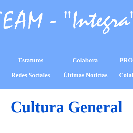
EAM - "Integra
Estatutos
Colabora
PR
Redes Sociales
Últimas Noticias
Cola
Cultura General