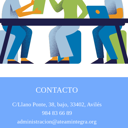
CONTACTO
C/Llano Ponte, 38, bajo, 33402, Avilés
984 83 66 89
administracion@ateamintegra.org