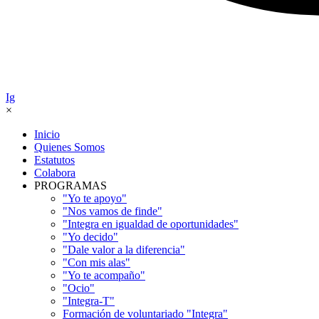
Ig
×
Inicio
Quienes Somos
Estatutos
Colabora
PROGRAMAS
"Yo te apoyo"
"Nos vamos de finde"
"Integra en igualdad de oportunidades"
"Yo decido"
"Dale valor a la diferencia"
"Con mis alas"
"Yo te acompaño"
"Ocio"
"Integra-T"
Formación de voluntariado "Integra"